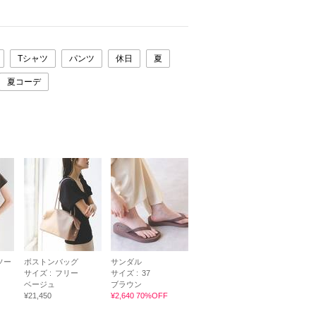
Tシャツ
パンツ
休日
夏
夏コーデ
ソー
ボストンバッグ
サンダル
サイズ :
フリー
サイズ :
37
ベージュ
ブラウン
¥21,450
¥2,640 70%OFF