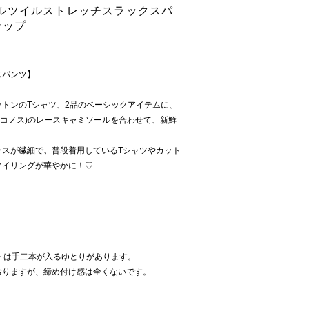
ルツイルストレッチスラックスパ
ナップ
スパンツ】
トンのTシャツ、2品のベーシックアイテムに、
ィオ ミコノス)のレースキャミソールを合わせて、新鮮
ースが繊細で、普段着用しているTシャツやカット
タイリングが華やかに！♡
トは手二本が入るゆとりがあります。
おりますが、締め付け感は全くないです。