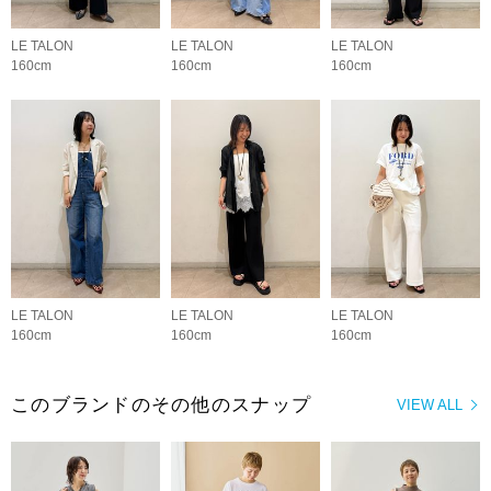
LE TALON
LE TALON
LE TALON
160cm
160cm
160cm
LE TALON
LE TALON
LE TALON
160cm
160cm
160cm
このブランドのその他のスナップ
VIEW ALL