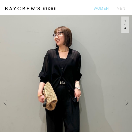
WOMEN
MEN
1
カ
4
Prev