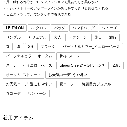
・足に触れる部分がウレタンクッションで足あたりが柔らかい
・アシンメトリーのアッパーラインがあしをすっきりと見せてくれる
・ゴムストラップがワンタッチで着脱できる
LE TALON
ル タロン
バッグ
ハンドバッグ
シューズ
サンダル
カジュアル
大人
オフシーン
休日
旅行
春
夏
SS
ブラック
パーソナルカラー_イエローベース
パーソナルカラー_オータム
骨格_ストレート
ストレート_イエローべース
Shoes Size 24～24.5センチ
20代
オータム_ストレート
お天気コーデ_やや暑い
お天気コーデ_過ごしやすい
夏コーデ
綺麗目カジュアル
春コーデ
ワントーン
着用アイテム