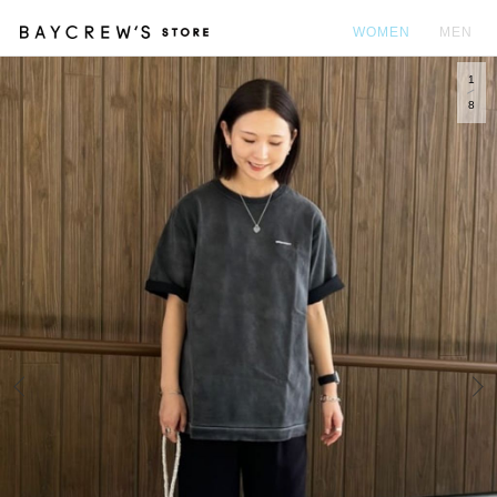
WOMEN
MEN
1
カ
8
Prev