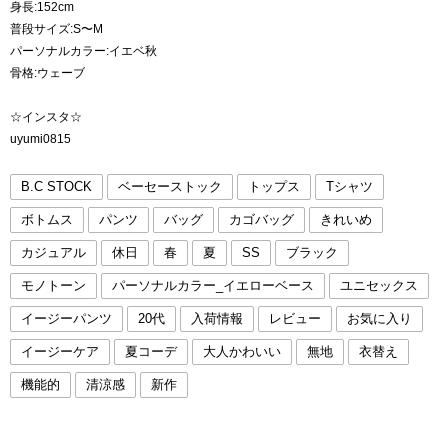
身長:152cm
普段サイズ:S〜M
パーソナルカラー:イエベ秋
骨格:ウェーブ
☆インスタ☆
uyumi0815
B.C STOCK
ベーセーストック
トップス
Tシャツ
ボトムス
パンツ
バッグ
カゴバッグ
きれいめ
カジュアル
休日
春
夏
SS
ブラック
モノトーン
パーソナルカラー_イエローベース
ユニセックス
イージーパンツ
20代
入荷情報
レビュー
お気に入り
イージーケア
夏コーデ
大人かわいい
無地
衣替え
機能的
清涼感
新作