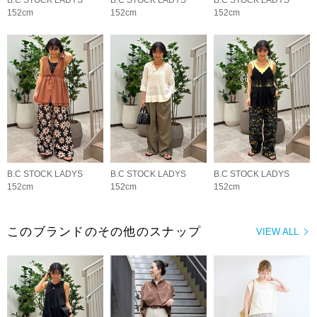
B.C STOCK LADYS
B.C STOCK LADYS
B.C STOCK LADYS
152cm
152cm
152cm
B.C STOCK LADYS
B.C STOCK LADYS
B.C STOCK LADYS
152cm
152cm
152cm
このブランドのその他のスナップ
VIEW ALL