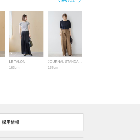
VIEW ALL
LE TALON
JOURNAL STANDARD relume LADYS
163cm
157cm
採用情報