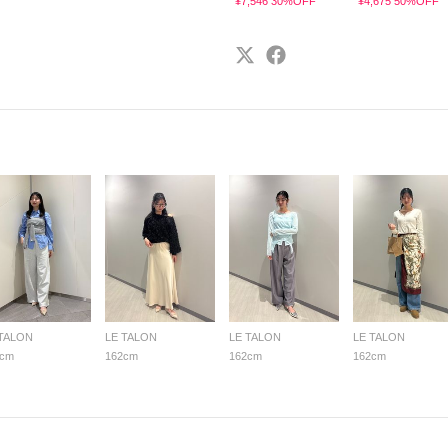
¥7,546 30%OFF
¥4,675 50%OFF
 TALON
LE TALON
LE TALON
LE TALON
2cm
162cm
162cm
162cm