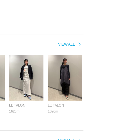
VIEW ALL
LE TALON
LE TALON
162cm
162cm