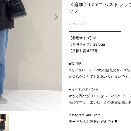
《追加》6cmゴムストラ
ップ
Next
2025.05.29
━━━━━━━━━━━━━━━
【着用サイズ】M
【普段サイズ】23.5cm
【足幅】普通/甲薄
━━━━━━━━━━━━━━━
■着用感
Mサイズ(23~23.5cm)の普段のサ
が柔らかくとても足あたりが良いです
■おすすめポイント
かかと部分がゴムになっているので、ワ
高めですが、太いヒールの為安定感が
Instagram:@le_koto
モード系のお洋服が好きです🖤