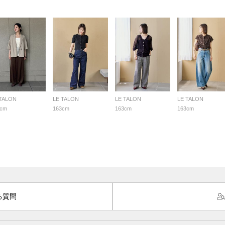
 TALON
LE TALON
LE TALON
LE TALON
4cm
163cm
163cm
163cm
る質問