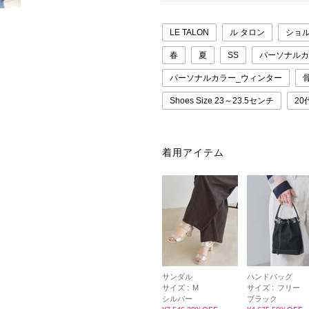
LE TALON
ル タロン
ショ
春
夏
SS
パーソナルカ
パーソナルカラー_ウィンター
Shoes Size 23～23.5センチ
20
着用アイテム
サンダル
ハンドバッグ
サイズ :
M
サイズ :
フリー
シルバー
ブラック