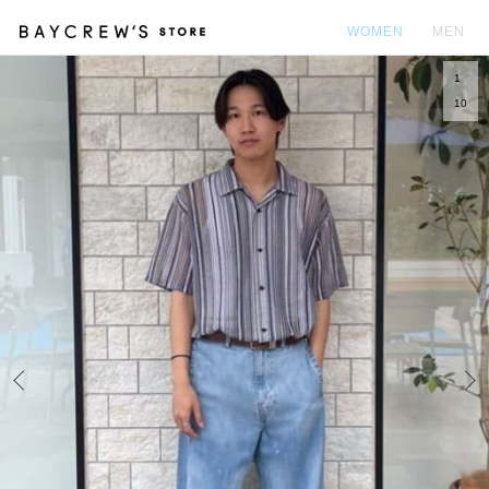
WOMEN
MEN
1
カ
10
Prev