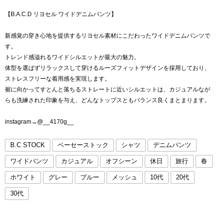
【B.A.C.D リヨセル ワイドデニムパンツ】
新感覚の穿き心地を提供するリヨセル素材にこだわったワイドデニムパンツで
す。
トレンド感溢れるワイドシルエットが最大の魅力。
体型を選ばずリラックスして穿けるルーズフィットデザインを採用しており、
ストレスフリーな着用感を実現します。
裾に向かってすとんと落ちるストレートに近いシルエットは、カジュアルなが
らも洗練された印象を与え、どんなトップスともバランス良くまとまります。
instagram→@__4170g__
B.C STOCK
ベーセーストック
シャツ
デニムパンツ
ワイドパンツ
カジュアル
オフシーン
休日
旅行
春
ホワイト
グレー
ブルー
メッシュ
10代
20代
30代