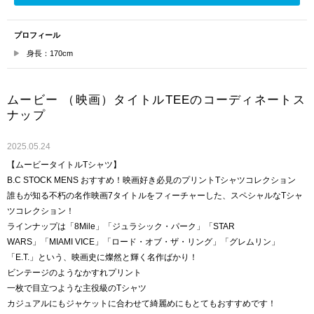
プロフィール
身長：170cm
ムービー （映画）タイトルTEEのコーディネートス
ナップ
2025.05.24
【ムービータイトルTシャツ】
B.C STOCK MENS おすすめ！映画好き必見のプリントTシャツコレクション
誰もが知る不朽の名作映画7タイトルをフィーチャーした、スペシャルなTシャ
ツコレクション！
ラインナップは「8Mile」「ジュラシック・パーク」「STAR
WARS」「MIAMI VICE」「ロード・オブ・ザ・リング」「グレムリン」
「E.T.」という、映画史に燦然と輝く名作ばかり！
ビンテージのようなかすれプリント
一枚で目立つような主役級のTシャツ
カジュアルにもジャケットに合わせて綺麗めにもとてもおすすめです！