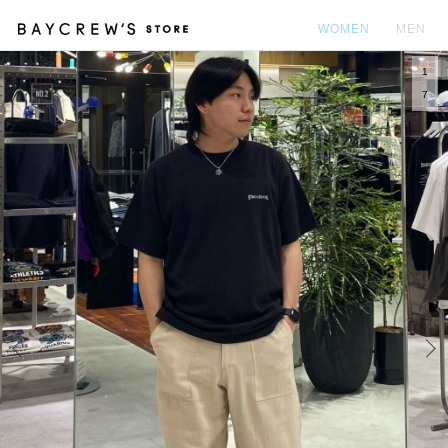
WOMEN
MEN
1
カ
7
Prev