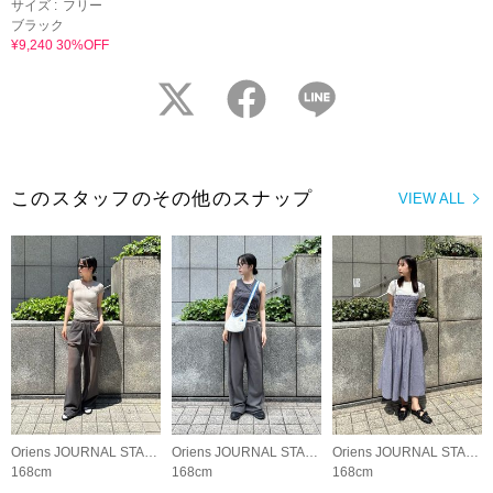
サイズ :
フリー
ブラック
¥9,240 30%OFF
twitter
facebook
LINE
このスタッフのその他のスナップ
VIEW ALL
Oriens JOURNAL STANDARD LADYS
Oriens JOURNAL STANDARD LADYS
Oriens JOURNAL STANDARD LADYS
168cm
168cm
168cm