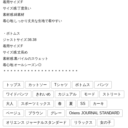
着用サイズ:F
サイズ感:丁度良い
素材感:綿素材
着心地:しっかり丈夫な生地で着やすい
・ボトムス
ジャストサイズ:36.38
着用サイズ:F
サイズ感:丈長め
素材感:裏パイルのスウェット
着心地:オールシーズン◎
＊＊＊＊＊＊＊＊＊＊＊＊＊＊＊＊＊＊＊＊＊＊
トップス
カットソー
Tシャツ
ボトムス
パンツ
ワイドパンツ
きれいめ
カジュアル
モード
ストリート
大人
スポーツミックス
春
夏
SS
カーキ
ベージュ
ブラウン
グレー
Oriens JOURNAL STANDARD
オリエンス ジャーナルスタンダード
リラックス
女の子