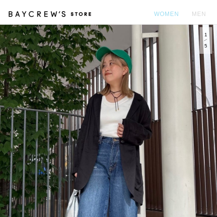
WOMEN
MEN
1
カ
5
Prev