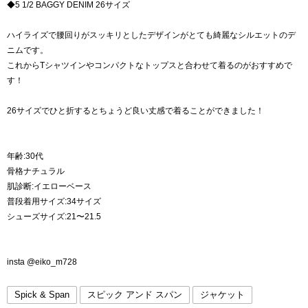
◆5 1/2 BAGGY DENIM 26サイズ
ハイライズで腰回りがスッキリとしたデザインがとても綺麗なシルエットのデ
ニムです。
これからTシャツインやコンパクトなトップスと合わせて着るのがおすすめで
す！
26サイズでひと折するとちょうど良い丈感で着ることができました！
年齢:30代
骨格ナチュラル
肌診断:イエローベース
普段着用サイズ:34サイズ
シューズサイズ:21〜21.5
insta @eiko_m728
Spick & Span
スピック アンド スパン
ジャケット