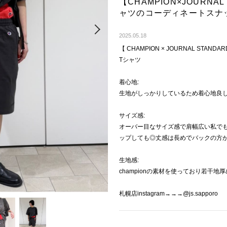
【CHAMPION×JOURNAL 
ャツのコーディネートスナ
Next
2025.05.18
【 CHAMPION × JOURNAL STANDARD
Tシャツ
着心地:
生地がしっかりしているため着心地良
サイズ感:
オーバー目なサイズ感で肩幅広い私で
ップしても◎丈感は長めでバックの方
生地感:
championの素材を使っており若干
札幌店instagram→→→@js.sapporo