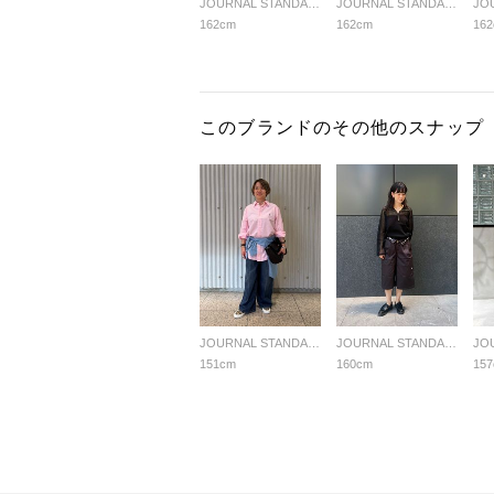
JOURNAL STANDARD LADYS
JOURNAL STANDARD LADYS
162cm
162cm
16
このブランドのその他のスナップ
JOURNAL STANDARD LADYS
JOURNAL STANDARD LADYS
151cm
160cm
15