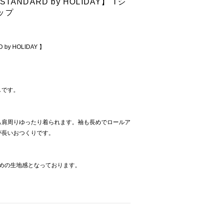
STANDARD by HOLIDAY】 Tシ
ップ
 by HOLIDAY 】
しです。
も肩周りゆったり着られます。袖も長めでロールア
が長いおつくりです。
地厚めの生地感となっております。