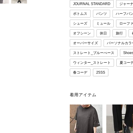
JOURNAL STANDARD
ジャー
ボトムス
パンツ
ハーフパ
シューズ
ミュール
ローフ
オフシーン
休日
旅行
オーバーサイズ
パーソナルカラ
ストレート_ブルーべース
Shoe
ウィンター_ストレート
夏コー
春コーデ
25SS
着用アイテム