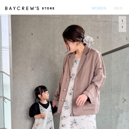
WOMEN
MEN
1
カ
7
Prev