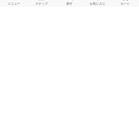
メニュー
スナップ
探す
お気に入り
カート
ご利用ガイド
店舗検索
採用情報
お客様対応方針
利用規約
企業情報
個人情報保護方針
特定商取引法に基づく表記
FOLLOW US
© BAYCREW’S CO., LTD. All rights reserved.