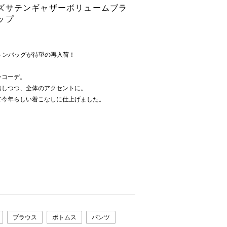
ズサテンギャザーボリュームブラ
ップ
ストンバッグが待望の再入荷！
ンコーデ。
出しつつ、全体のアクセントに。
て今年らしい着こなしに仕上げました。
ブラウス
ボトムス
パンツ