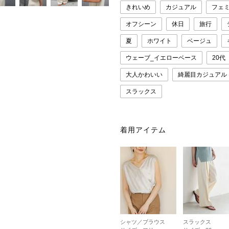
きれいめ
カジュアル
フェ
オフシーン
休日
旅行
夏
ホワイト
ベージュ
ウェーブ_イエローベース
20代
大人かわいい
綺麗目カジュアル
スラックス
着用アイテム
シャツ／ブラウス
スラックス