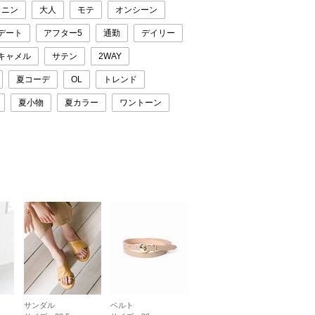
ミニン
大人
モテ
オンシーン
デート
アフター5
通勤
デイリー
キャメル
サテン
2WAY
夏コーデ
OL
トレンド
夏小物
夏カラー
ワントーン
サンダル
ベルト