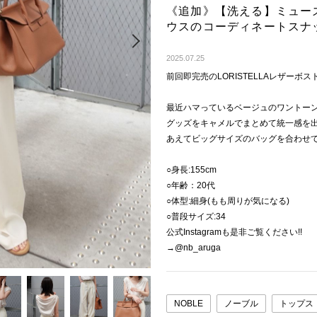
《追加》【洗える】ミュー
ウスのコーディネートスナ
Next
2025.07.25
前回即完売のLORISTELLAレザーボ
最近ハマっているベージュのワントー
グッズをキャメルでまとめて統一感を
あえてビッグサイズのバッグを合わせ
○身長:155cm
○年齢：20代
○体型:細身(もも周りが気になる)
○普段サイズ:34
公式Instagramも是非ご覧ください!!
→@nb_aruga
NOBLE
ノーブル
トップス