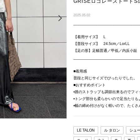
GRISEロゴレーストート
Next
2025.05.02
______________________________
【着用サイズ】 L
【普段サイズ】 24.5cm／LorLL
【足の形】足幅普通／甲低／内反小趾
______________________________
■着用感
普段と同じサイズでぴったりでした。
■おすすめポイント
•踵のストラップも調節出来るのでフィ
•トング部分も柔らかいので足当たりも
•幅の締め付けがなく軽いので、たくさ
LE TALON
ル タロン
シュ