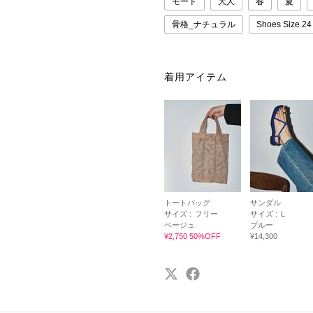
モード
大人
春
夏
骨格_ナチュラル
Shoes Size 
着用アイテム
トートバッグ
サンダル
サイズ :
フリー
サイズ :
L
ベージュ
ブルー
¥2,750 50%OFF
¥14,300