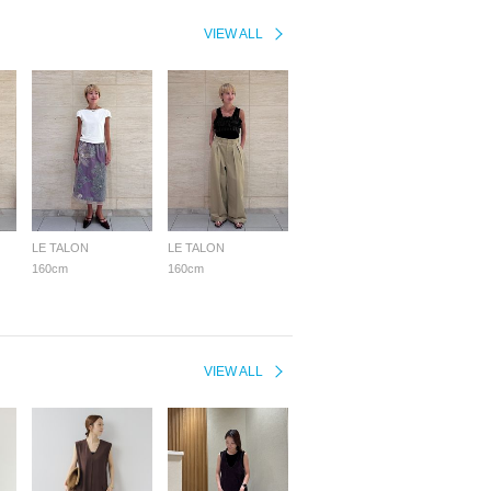
VIEW ALL
LE TALON
LE TALON
160cm
160cm
VIEW ALL