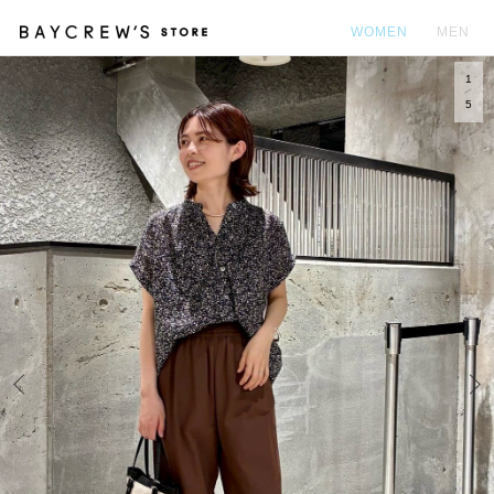
WOMEN
MEN
1
カ
5
Prev