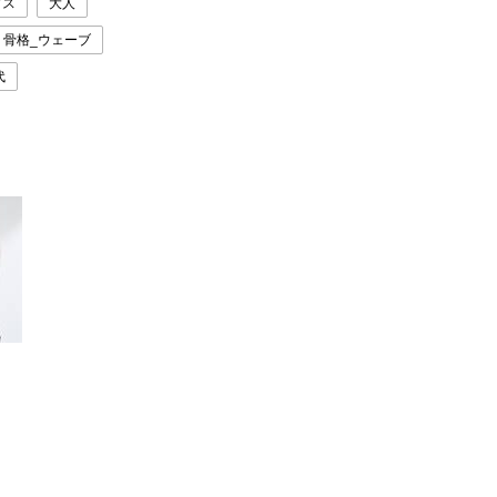
プス
大人
骨格_ウェーブ
代