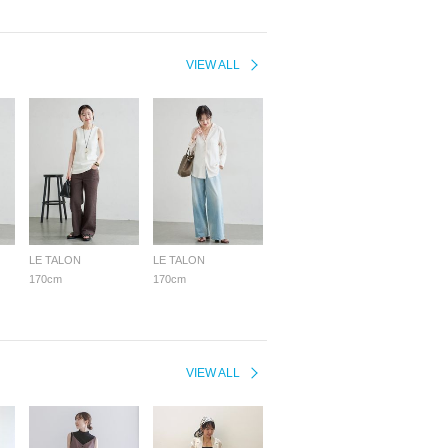
VIEW ALL
LE TALON
LE TALON
170cm
170cm
VIEW ALL