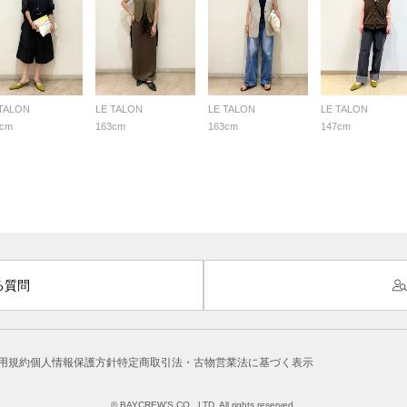
 TALON
LE TALON
LE TALON
LE TALON
3cm
163cm
163cm
147cm
る質問
用規約
個人情報保護方針
特定商取引法・古物営業法に基づく表示
© BAYCREW’S CO., LTD. All rights reserved.