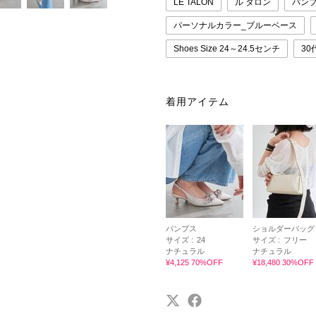
LE TALON
ル タロン
パン
パーソナルカラー_ブルーベース
Shoes Size 24～24.5センチ
30
着用アイテム
パンプス
ショルダーバッグ
サイズ :
24
サイズ :
フリー
ナチュラル
ナチュラル
¥4,125 70%OFF
¥18,480 30%OFF