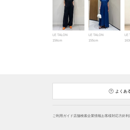
LE TALON
LE TALON
LE
156cm
155cm
16
よくあ
ご利用ガイド
店舗検索
企業情報
お客様対応方針
利