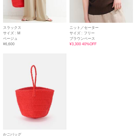
スラックス
ニット／セーター
サイズ :
M
サイズ :
フリー
ベージュ
ブラウンベース
¥6,600
¥3,300 40%OFF
かごバッグ