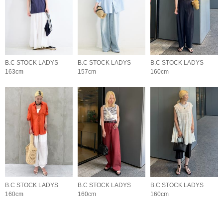
B.C STOCK LADYS
B.C STOCK LADYS
B.C STOCK LADYS
163cm
157cm
160cm
B.C STOCK LADYS
B.C STOCK LADYS
B.C STOCK LADYS
160cm
160cm
160cm