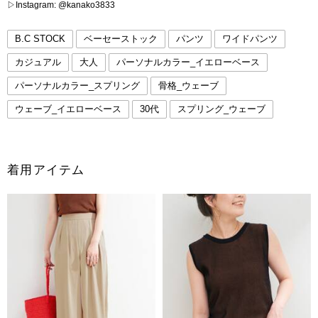
▷Instagram: @kanako3833
B.C STOCK
ベーセーストック
パンツ
ワイドパンツ
カジュアル
大人
パーソナルカラー_イエローベース
パーソナルカラー_スプリング
骨格_ウェーブ
ウェーブ_イエローベース
30代
スプリング_ウェーブ
着用アイテム