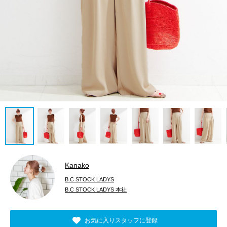
Kanako
B.C STOCK LADYS
B.C STOCK LADYS 本社
お気に入りスタッフに登録