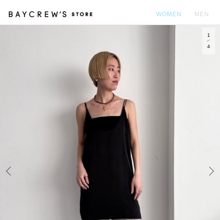
WOMEN
MEN
1
カ
4
Prev