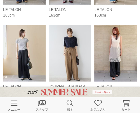
LE TALON
LE TALON
LE TALON
163cm
163cm
163cm
LE TALON
JOURNAL STANDARD relume LADYS
LE TALON
163cm
157cm
160cm
メニュー
スナップ
探す
お気に入り
カート