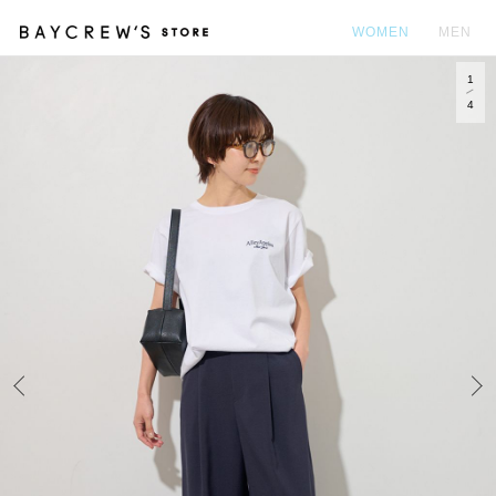
WOMEN
MEN
1
カ
4
Prev