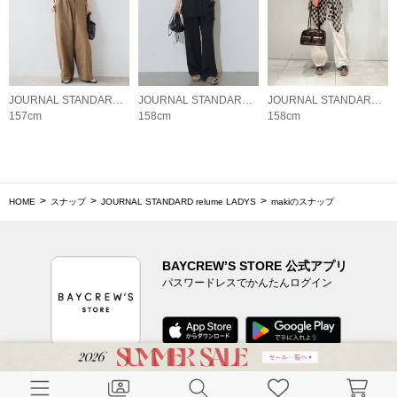
JOURNAL STANDARD relume LADYS
JOURNAL STANDARD relume LADYS
JOURNAL STANDARD relume LADYS
157cm
158cm
158cm
HOME
スナップ
JOURNAL STANDARD relume LADYS
makiのスナップ
BAYCREW’S STORE 公式アプリ
パスワードレスでかんたんログイン
CUSTOMER SERVICE