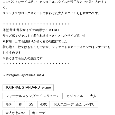
コンパクトなサイズ感で、カジュアルスタイルが苦手な方でも取り入れやす
く、
スラックスやロングスカートで合わせた大人スタイルもおすすめです。
＊＊＊＊＊＊＊＊＊＊＊＊＊＊＊＊＊＊＊＊＊＊
体型:普通/普段サイズ:M/着用サイズ:FREE
サイズ感：ジャストで着られるすっきりとしたサイズ感です
素材感：とても肌触りが良く着心地抜群でした
着心地：一枚ではもちろんですが、ジャケットやカーディガンのインナーにも
おすすめです
※あくまでも個人の感想です
＊＊＊＊＊＊＊＊＊＊＊＊＊＊＊＊＊＊＊＊＊＊
▽Instagram ⇒jsrelume_maki
JOURNAL STANDARD relume
ジャーナルスタンダード レリューム
カジュアル
大人
モテ
春
SS
40代
お天気コーデ_過ごしやすい
大人かわいい
春コーデ