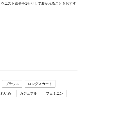
、ウエスト部分を1折りして履かれることをおすす
ブラウス
ロングスカート
きれいめ
カジュアル
フェミニン