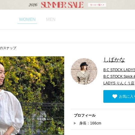
WOMEN
MEN
のスナップ
しばかな
B.C STOCK LADY
B.C STOCK Spick
LADYS りんくう店
お気に入
プロフィール
身長：166cm