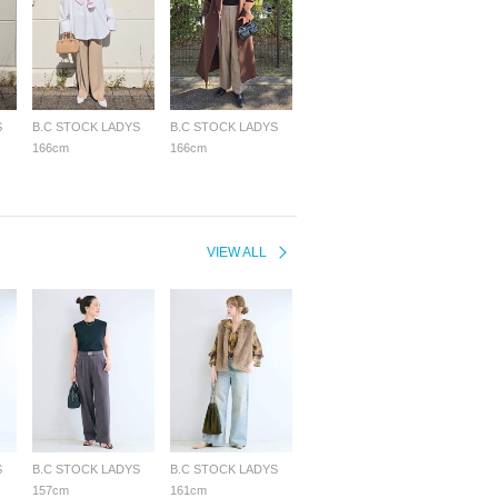
S
B.C STOCK LADYS
B.C STOCK LADYS
166cm
166cm
VIEW ALL
S
B.C STOCK LADYS
B.C STOCK LADYS
157cm
161cm