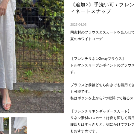
《追加3》手洗い可 / フレ
ィネートスナップ
Next
2025.04.03
同素材のブラウスとスカートを合わせ
夏のホワイトコーデ
【フレンチリネン2wayブラウス】
ドルマンスリーブがポイントのブラウ
す。
ブラウスは前後どちら向きでも着用で
も可能です。
私はボタンを上から2つ程開けて着るス
【フレンチリネンギャザースカート】
リネン素材のスカートは夏も涼しく着
腰回りはすっきりと、裾にかけてフレ
もおすすめです。