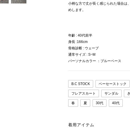
小柄な方で丈が長く感じられた場合は
めします。
年齡 : 40代前半
身長 :166cm
骨格診断 : ウェーブ
通常サイズ : S~M
パーソナルカラー ：ブルーベース
B.C STOCK
ベーセーストック
フレアスカート
サンダル
春
夏
30代
40代
着用アイテム