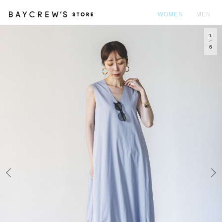
WOMEN
MEN
1
カ
6
Prev