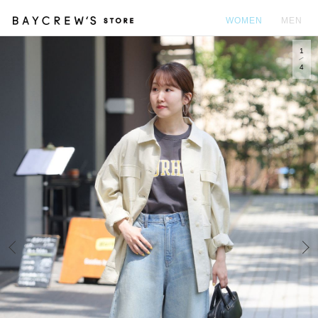
WOMEN
MEN
1
カ
4
Prev