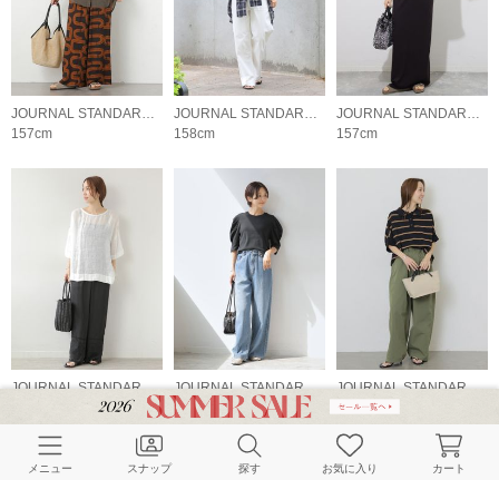
JOURNAL STANDARD relume LADYS
JOURNAL STANDARD relume LADYS
JOURNAL STANDARD relume LADYS
157cm
158cm
157cm
JOURNAL STANDARD relume LADYS
JOURNAL STANDARD relume LADYS
JOURNAL STANDARD relume LADYS
157cm
158cm
157cm
メニュー
スナップ
探す
お気に入り
カート