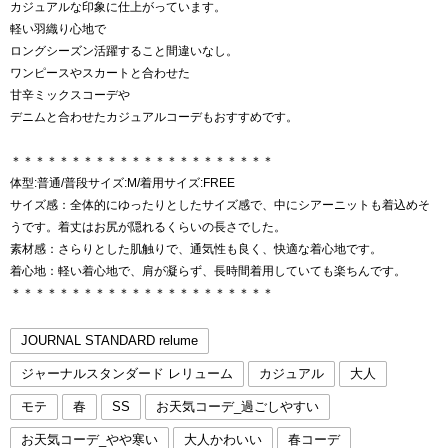
カジュアルな印象に仕上がっています。
軽い羽織り心地で
ロングシーズン活躍すること間違いなし。
ワンピースやスカートと合わせた
甘辛ミックスコーデや
デニムと合わせたカジュアルコーデもおすすめです。
＊＊＊＊＊＊＊＊＊＊＊＊＊＊＊＊＊＊＊＊＊＊
体型:普通/普段サイズ:M/着用サイズ:FREE
サイズ感：全体的にゆったりとしたサイズ感で、中にシアーニットも着込めそ
うです。着丈はお尻が隠れるくらいの長さでした。
素材感：さらりとした肌触りで、通気性も良く、快適な着心地です。
着心地：軽い着心地で、肩が凝らず、長時間着用していても楽ちんです。
＊＊＊＊＊＊＊＊＊＊＊＊＊＊＊＊＊＊＊＊＊＊
JOURNAL STANDARD relume
ジャーナルスタンダード レリューム
カジュアル
大人
モテ
春
SS
お天気コーデ_過ごしやすい
お天気コーデ_やや寒い
大人かわいい
春コーデ