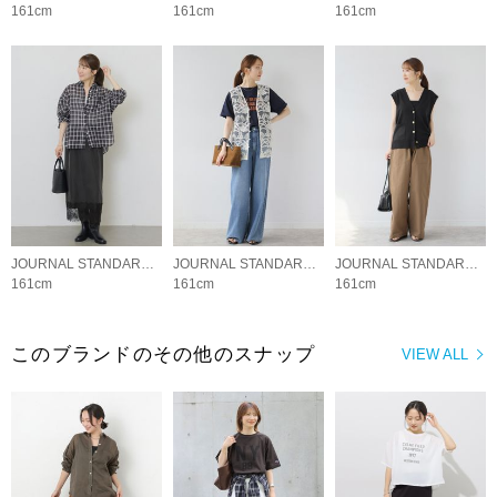
161cm
161cm
161cm
JOURNAL STANDARD relume LADYS
JOURNAL STANDARD relume LADYS
JOURNAL STANDARD relume LADYS
161cm
161cm
161cm
このブランドのその他のスナップ
VIEW ALL