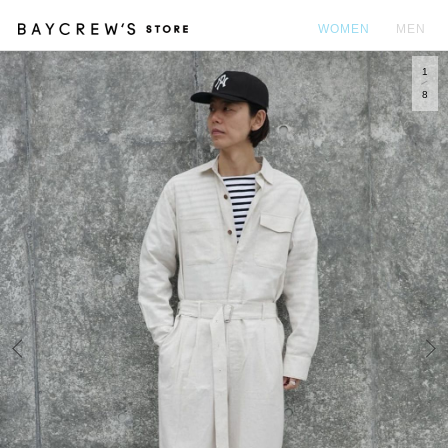
WOMEN
MEN
1
カ
8
Prev