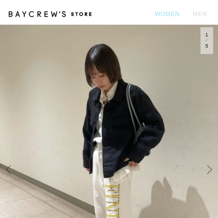
WOMEN
MEN
1
カ
5
Prev