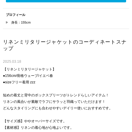
プロフィール
身長：155cm
リネンミリタリージャケットのコーディネートスナ
ップ
2025.03.18
【リネンミリタリージャケット】
●156cm/骨格ウェーブ/イエベ春
●sizeフリー着用 zzz
短めの着丈と背中のボックスプリーツがトレンドらしいアイテム！
リネンの風合いが素敵でラフにサラッと羽織っていただけます！
どんなスタイリングにも合わせやすいデイリー使いにおすすめです。
【サイズ感】ややオーバーサイズです。
【素材感】リネンの着心地が心地よいです。