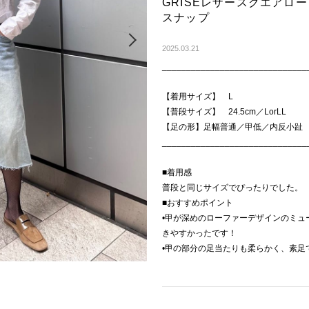
GRISEレザースクエアロ
スナップ
Next
2025.03.21
______________________________
【着用サイズ】 L
【普段サイズ】 24.5cm／LorLL
【足の形】足幅普通／甲低／内反小趾
______________________________
■着用感
普段と同じサイズでぴったりでした。
■おすすめポイント
•甲が深めのローファーデザインのミュ
きやすかったです！
•甲の部分の足当たりも柔らかく、素足