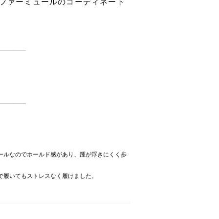
ーファーミュールのコーディネート
________
________
ールなのでホールド感があり、踵が浮きにくく歩
で履いてもストレスなく履けました。