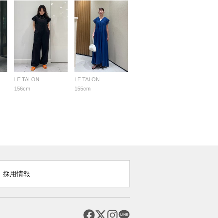
LE TALON
LE TALON
156cm
155cm
採用情報