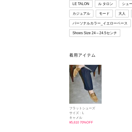
LE TALON
ル タロン
シュ
カジュアル
モード
大人
パーソナルカラー_イエローベース
Shoes Size 24～24.5センチ
着用アイテム
フラットシューズ
サイズ :
L
キャメル
¥5,610 70%OFF