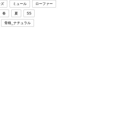
ーズ
ミュール
ローファー
春
夏
SS
骨格_ナチュラル