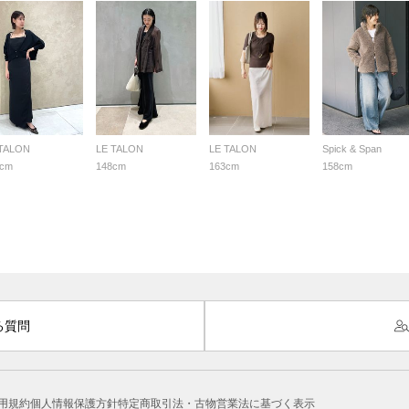
 TALON
LE TALON
LE TALON
Spick & Span
5cm
148cm
163cm
158cm
る質問
用規約
個人情報保護方針
特定商取引法・古物営業法に基づく表示