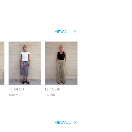
VIEW ALL
LE TALON
LE TALON
160cm
160cm
VIEW ALL