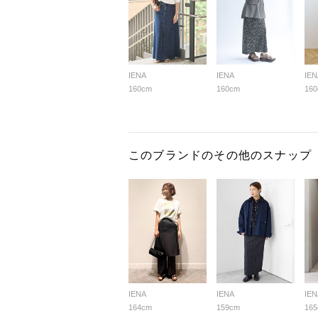
IENA
IENA
IEN
160cm
160cm
16
このブランドのその他のスナップ
IENA
IENA
IEN
164cm
159cm
16