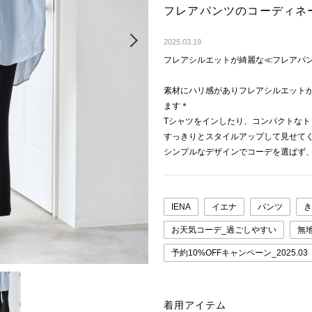
フレアパンツのコーディネ
Next
2025.03.19
フレアシルエットが綺麗な≪フレアパ
素材にハリ感がありフレアシルエット
ます＊
Tシャツをインしたり、コンパクトな
すっきりとスタイルアップして見せて
シンプルなデザインでコーデを選ばず
IENA
イエナ
パンツ
き
お天気コーデ_過ごしやすい
無
予約10%OFFキャンペーン_2025.03
着用アイテム