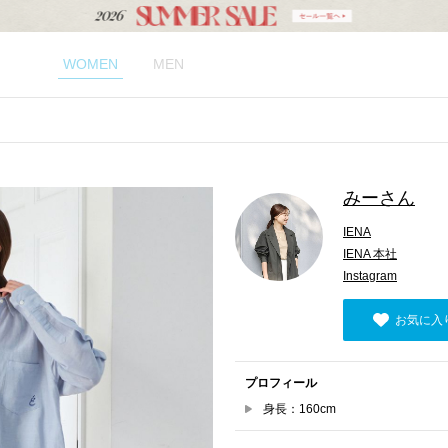
WOMEN
MEN
みーさん
IENA
IENA 本社
Instagram
お気に入
プロフィール
身長：160cm