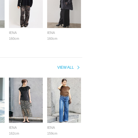
IENA
IENA
160cm
160cm
VIEW ALL
IENA
IENA
162cm
159cm