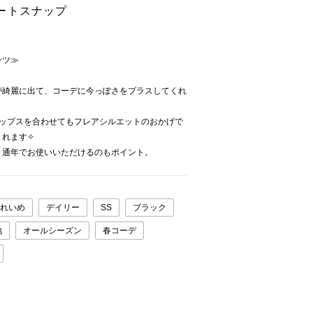
ートスナップ
ンツ≫
が綺麗に出て、コーデに今っぽさをプラスしてくれ
トップスを合わせてもフレアシルエットのおかげで
くれます✧
、通年でお使いいただけるのもポイント。
れいめ
デイリー
SS
ブラック
地
オールシーズン
春コーデ