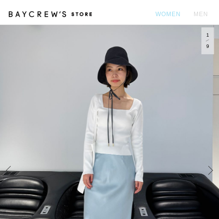
WOMEN
MEN
1
カ
9
Prev