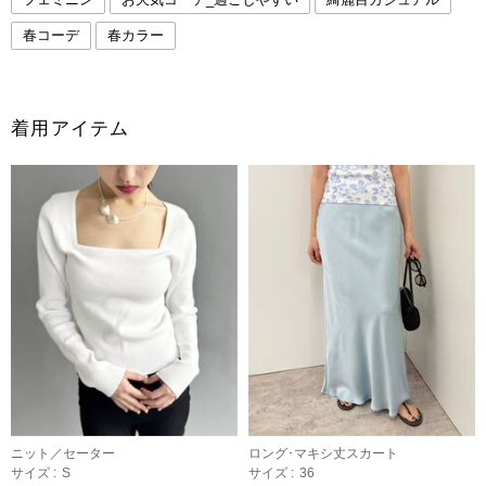
春コーデ
春カラー
着用アイテム
ニット／セーター
ロング･マキシ丈スカート
サイズ :
S
サイズ :
36