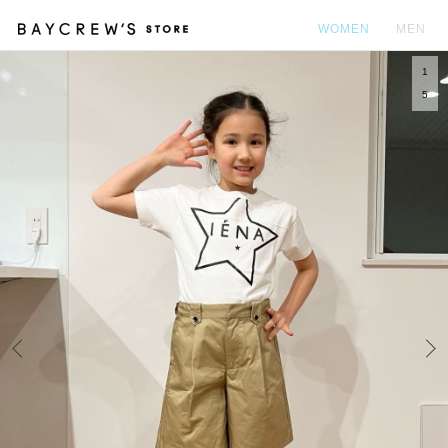
WOMEN
MEN
1
カ
5
Prev