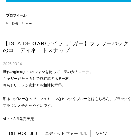
プロフィール
身長：157cm
【ISLA DE GAR/アイラ デ ガー】フラワーバッグ
のコーディネートスナップ
2025.03.14
新作のgimaguasのシャツを使って、春の大人コーデ。
ギャザーがたっぷりで存在感のある一枚。
春らしいサテン素材とも相性抜群◎。
明るいグレーなので、フェミニンなピンクやブルーとはもちろん、ブラックや
ブラウンと合わせやすいです。
skirt：3月発売予定
EDIT. FOR LULU
エディット フォー ルル
シャツ