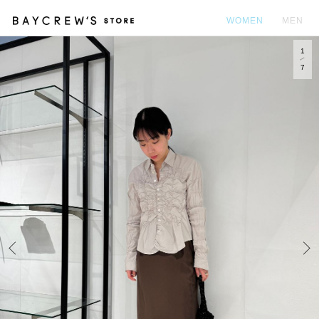
WOMEN
MEN
1
カ
7
Prev