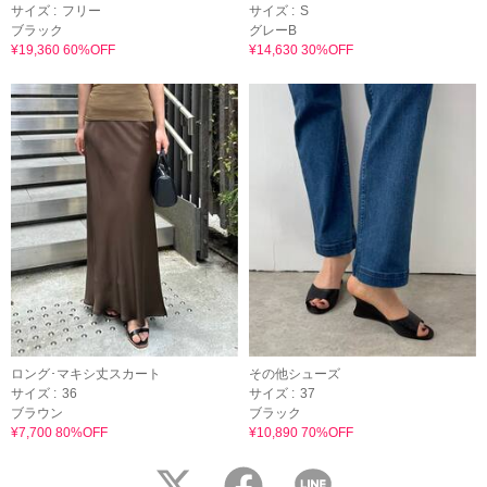
サイズ :
フリー
サイズ :
S
ブラック
グレーB
¥19,360 60%OFF
¥14,630 30%OFF
ロング･マキシ丈スカート
その他シューズ
サイズ :
36
サイズ :
37
ブラウン
ブラック
¥7,700 80%OFF
¥10,890 70%OFF
twitter
facebook
LINE