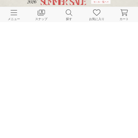
CUSTOMER SERVICE
メニュー
スナップ
探す
お気に入り
カート
よくある質問
ご利用ガイド
店舗検索
採用情報
お客様対応方針
利用規約
企業情報
個人情報保護方針
特定商取引法に基づく表記
FOLLOW US