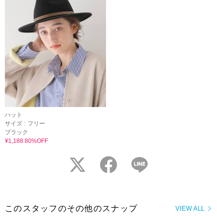
ハット
サイズ :
フリー
ブラック
¥1,188 80%OFF
twitter
facebook
LINE
このスタッフのその他のスナップ
VIEW ALL