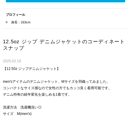
プロフィール
身長：163cm
12.5oz ジップ デニムジャケットのコーディネート
スナップ
2025.02.19
【12.50z ジップデニムジャケット】
men'sアイテムのデニムジャケット、Mサイズを羽織ってみました。
コンパクトなサイズ感なので女性の方でもカッコ良く着用可能です。
デニム特有の経年変化を楽しめる1着です。
洗濯方法 洗濯機洗い◎
サイズ M(men's)