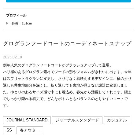
プロフィール
身長：151cm
グログランフードコートのコーディネートスナップ
2025.02.18
例年人気のグログランフードコートがブラッシュアップして登場。
ハリ感のあるグログラン素材でフードの形やフォルムがきれいに出ます。今年
はスプリットラグランに変更し、さりげなく着映えするデザインに。袖の折り
返しも共生地部分を深くし、折り返しても裏地が見えない設計に変更しまし
た。ゆとりのあるサイズ感で中にも着込め、春先から活躍してくれます。腰ま
でしっかり隠れる着丈で、どんなボトムともバランスのとりやすいコートで
す。
JOURNAL STANDARD
ジャーナルスタンダード
カジュアル
SS
春アウター