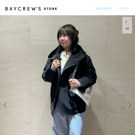
WOMEN
MEN
1
カ
10
Prev