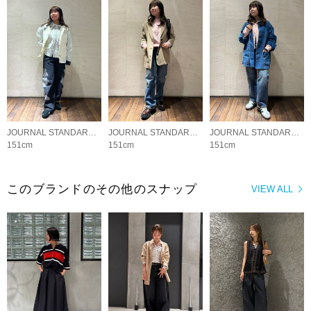
JOURNAL STANDARD LADYS
JOURNAL STANDARD LADYS
JOURNAL STANDARD LADYS
151cm
151cm
151cm
このブランドのその他のスナップ
VIEW ALL