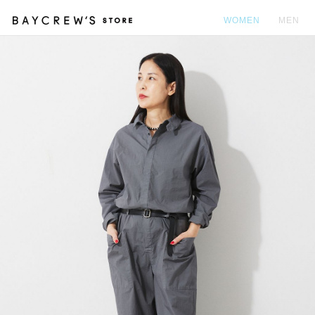
WOMEN
MEN
カ