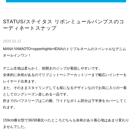
STATUS/ステイタス リボンミュールパンプスのコ
ーディネートスナップ
2025.02.12
MANA YAMAOTO×upperhights×IENAのトリプルネームのスペシャルなデニム
オールインワン！
デニム生地は柔らかく、前開きのジップが着脱しやすいです。
全体的に余裕があるのでリブニット〜シアーカットソーまで幅広いインナーを
レイヤード出来ます。
また、そのままスタイリングしても様になるデザインなのでお気に入りの一着
としてロングシーズン楽しめる一品です。
肘までのパフスリーブは二の腕、ワイドなボトム部分は下半身をカバーしてく
れます。
159cm痩せ型で36/38着比べたところどちらも余裕があり着心地はあまり変わり
ませんでした。