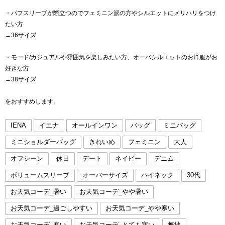
・パフスリーブが際立つのでフェミニン派の方やシルエットにメリハリをつけ
たい方
→36サイズ
・モード/カジュアルや雰囲気を楽しみたい方、オーバシルエットのお洋服がお
好きな方
→38サイズ
をおすすめします。
IENA
イエナ
オールインワン
バッグ
ミニバッグ
ミニショルダーバッグ
きれいめ
フェミニン
大人
オフシーン
休日
デート
ネイビー
デニム
ボリュームスリーブ
オーバーサイズ
ハイネック
30代
お天気コーデ_暑い
お天気コーデ_やや暑い
お天気コーデ_過ごしやすい
お天気コーデ_やや寒い
お天気コーデ_寒い
お天気コーデ_とても寒い
無地