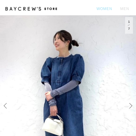
WOMEN
MEN
1
カ
7
Prev