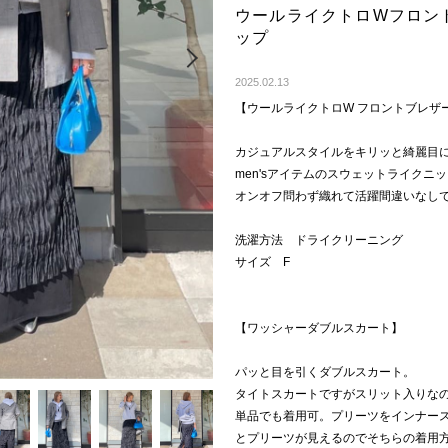
ウールライクトロWフロン
ップ
Next
2025.02.13
【ウールライクトロW フロントブレザ
カジュアルスタイルをキリッと綺麗目
men'sアイテムのスウェットライクニ
オンオフ問わず織れて活躍間違いなし
洗濯方法 ドライクリーニング
サイズ F
【ワッシャーダブルスカート】
パッと目を引くダブルスカート。
タイトスカートですがスリット入りな
単品でも着用可。プリーツをインナー
とプリーツが見えるのでそちらの着用