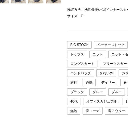
洗濯方法 洗濯機洗い◎(インナースカ
サイズ F
B.C STOCK
ベーセーストック
トップス
ニット
ニット・
ロングスカート
プリーツスカー
ハンドバッグ
きれいめ
カ
旅行
通勤
デイリー
春
ブラック
グレー
ブルー
40代
オフィスカジュアル
無地
春コーデ
春アウター