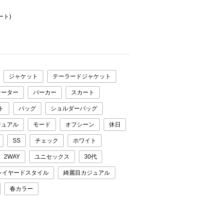
ート)
ジャケット
テーラードジャケット
セーター
パーカー
スカート
ト
バッグ
ショルダーバッグ
ジュアル
モード
オフシーン
休日
SS
チェック
ホワイト
2WAY
ユニセックス
30代
レイヤードスタイル
綺麗目カジュアル
春カラー