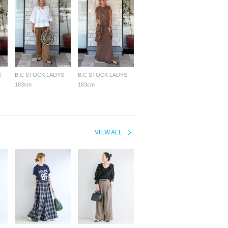
S
B.C STOCK LADYS
B.C STOCK LADYS
163cm
163cm
VIEW ALL