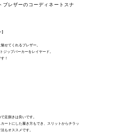
トブレザーのコーディネートスナ
ー】
に魅せてくれるブレザー。
ットジップパーカーをレイヤード。
です！
ので足捌きは良いです。
スカートにした履き方もでき、スリットからチラッ
方法もオススメです。