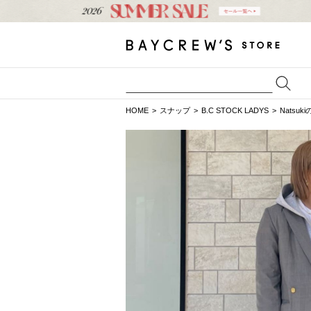
HOME
スナップ
B.C STOCK LADYS
Natsu