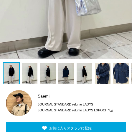
Saemi
JOURNAL STANDARD relume LADYS
JOURNAL STANDARD relume LADYS EXPOCITY店
お気に入りスタッフに登録