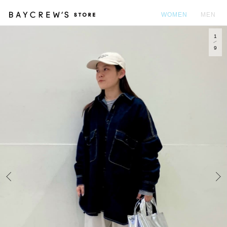
WOMEN
MEN
1
カ
9
Prev