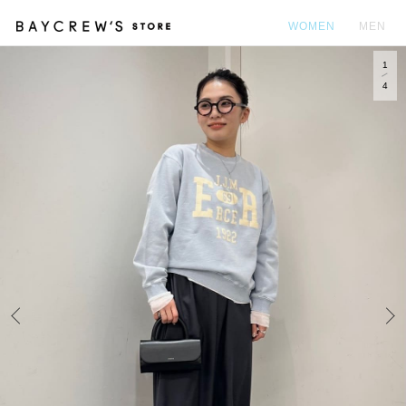
WOMEN
MEN
1
カ
4
Prev