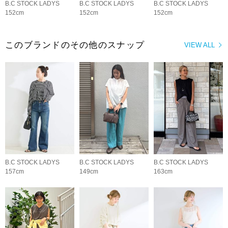
B.C STOCK LADYS
B.C STOCK LADYS
B.C STOCK LADYS
152cm
152cm
152cm
このブランドのその他のスナップ
VIEW ALL
B.C STOCK LADYS
B.C STOCK LADYS
B.C STOCK LADYS
157cm
149cm
163cm