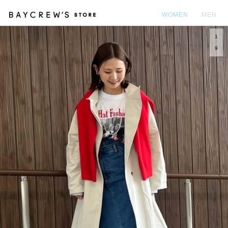
WOMEN
MEN
1
カ
9
Prev