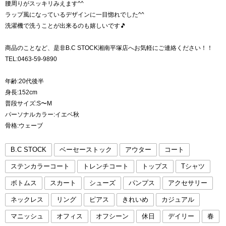
腰周りがスッキリみえます^^
ラップ風になっているデザインに一目惚れでした^^
洗濯機で洗うことが出来るのも嬉しいです🎵
商品のことなど、是非B.C STOCK湘南平塚店へお気軽にご連絡ください！！
TEL:0463-59-9890
年齢:20代後半
身長:152cm
普段サイズ:S〜M
パーソナルカラー:イエベ秋
骨格:ウェーブ
B.C STOCK
ベーセーストック
アウター
コート
ステンカラーコート
トレンチコート
トップス
Tシャツ
ボトムス
スカート
シューズ
パンプス
アクセサリー
ネックレス
リング
ピアス
きれいめ
カジュアル
マニッシュ
オフィス
オフシーン
休日
デイリー
春