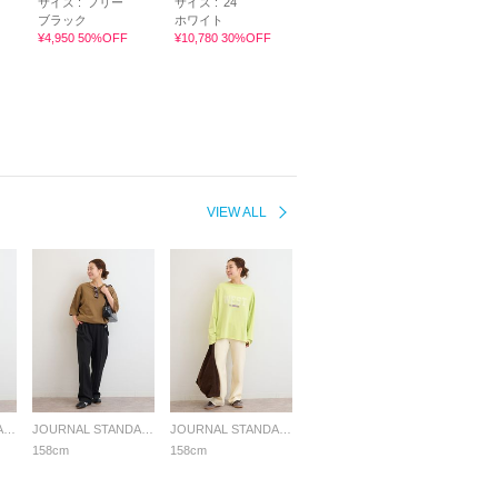
サイズ :
フリー
サイズ :
24
ブラック
ホワイト
¥4,950 50%OFF
¥10,780 30%OFF
VIEW ALL
JOURNAL STANDARD relume LADYS
JOURNAL STANDARD relume LADYS
JOURNAL STANDARD relume LADYS
158cm
158cm