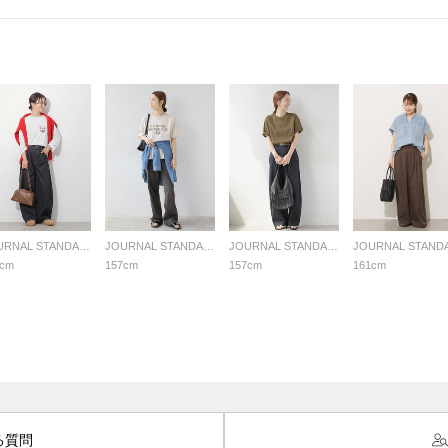
JOURNAL STANDARD relume LADYS
JOURNAL STANDARD relume LADYS
JOURNAL STANDARD relume LADYS
8cm
157cm
157cm
161cm
る質問