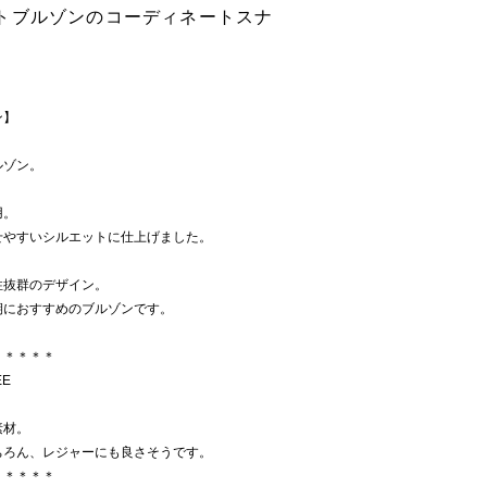
トブルゾンのコーディネートスナ
ン】
ルゾン。
用。
せやすいシルエットに仕上げました。
性抜群のデザイン。
期におすすめのブルゾンです。
＊＊＊＊＊
EE
。
素材。
ちろん、レジャーにも良さそうです。
＊＊＊＊＊