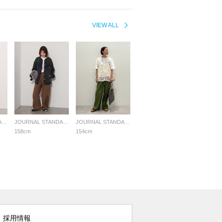
VIEW ALL
JOURNAL STANDARD relume LADYS
JOURNAL STANDARD relume LADYS
JOURNAL STANDARD relume LADYS
158cm
154cm
採用情報