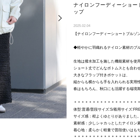
ナイロンフーディーショー
ップ
Next
2025.02.04
【ナイロンフーディーショートブルゾ
◆軽やかに羽織れるナイロン素材のブ
生地は撥水加工を施した機能素材を使
ショート丈でどんなボトムスとも合わ
大きなフラップ付きポケットは、
縦からも横からも手を入れられる実用
春はもちろん、秋口にも活躍する端境
＊＊＊＊＊＊＊＊＊＊＊＊＊＊＊＊＊
体型:普通/普段サイズ:S/着用サイズ:FR
サイズ感：程よくゆとりがありました
素材感：少しシャカっとしたナイロン
着心地：柔らかく軽量で普段使いはも
＊＊＊＊＊＊＊＊＊＊＊＊＊＊＊＊＊