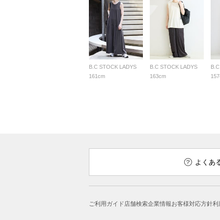
B.C STOCK LADYS
B.C STOCK LADYS
B.
161cm
163cm
15
よくあ
ご利用ガイド
店舗検索
企業情報
お客様対応方針
利