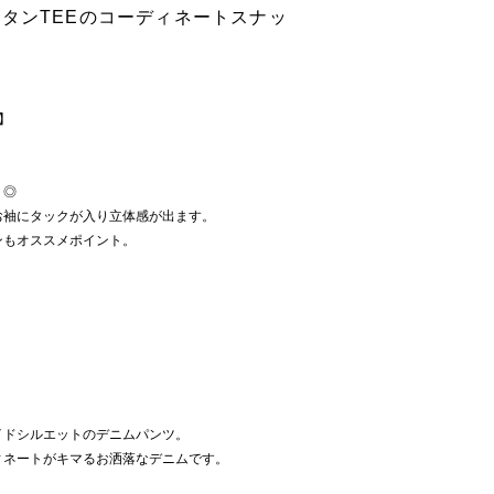
タンTEEのコーディネートスナッ
】
ト◎
お袖にタックが入り立体感が出ます。
ンもオススメポイント。
イドシルエットのデニムパンツ。
ィネートがキマるお洒落なデニムです。