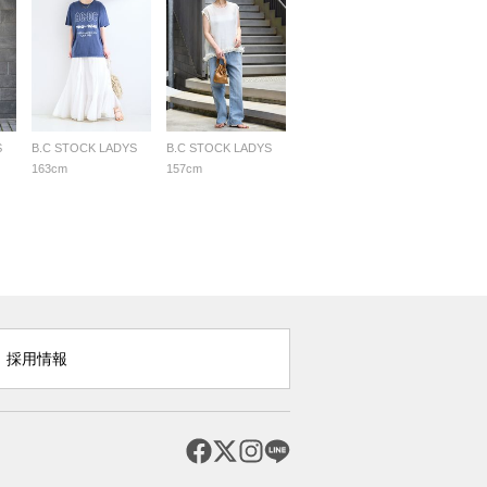
S
B.C STOCK LADYS
B.C STOCK LADYS
163cm
157cm
採用情報