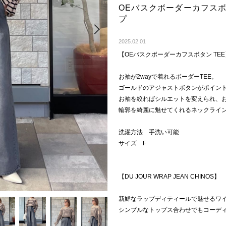
OEバスクボーダーカフスボ
プ
Next
2025.02.01
【OEバスクボーダーカフスボタン TEE
お袖が2wayで着れるボーダーTEE。
ゴールドのアジャストボタンがポイン
お袖を絞ればシルエットを変えられ、
輪郭を綺麗に魅せてくれるネックライ
洗濯方法 手洗い可能
サイズ F
【DU JOUR WRAP JEAN CHINOS】
新鮮なラップディティールで魅せるワ
シンプルなトップス合わせでもコーデ