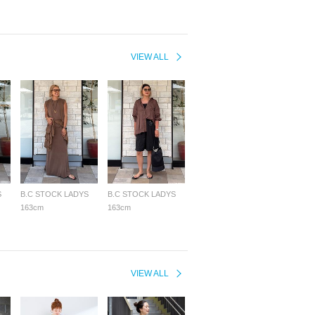
VIEW ALL
S
B.C STOCK LADYS
B.C STOCK LADYS
163cm
163cm
VIEW ALL