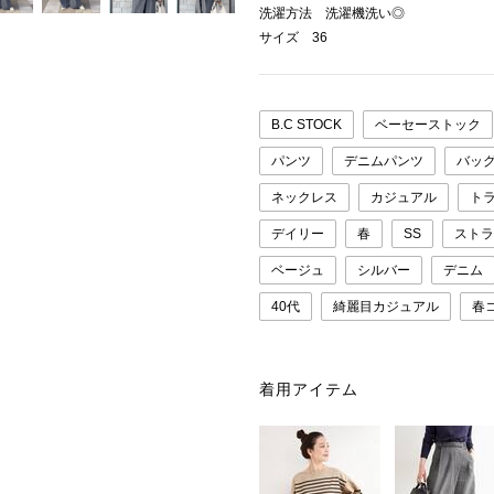
洗濯方法 洗濯機洗い◎
サイズ 36
B.C STOCK
ベーセーストック
パンツ
デニムパンツ
バッ
ネックレス
カジュアル
ト
デイリー
春
SS
ストラ
ベージュ
シルバー
デニム
40代
綺麗目カジュアル
春
着用アイテム