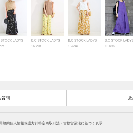
C STOCK LADYS
B.C STOCK LADYS
B.C STOCK LADYS
B.C STOCK LADY
7cm
163cm
157cm
161cm
る質問
用規約
個人情報保護方針
特定商取引法・古物営業法に基づく表示