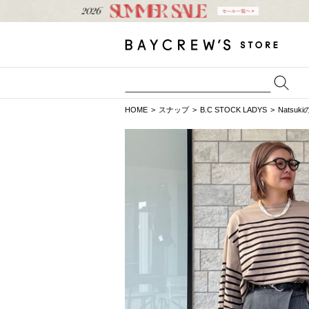
HOME
スナップ
B.C STOCK LADYS
Natsu