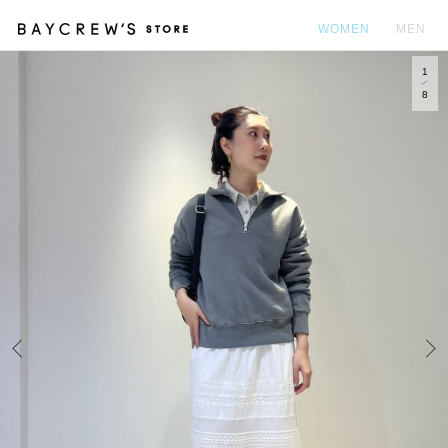
WOMEN
MEN
1
カ
8
Prev