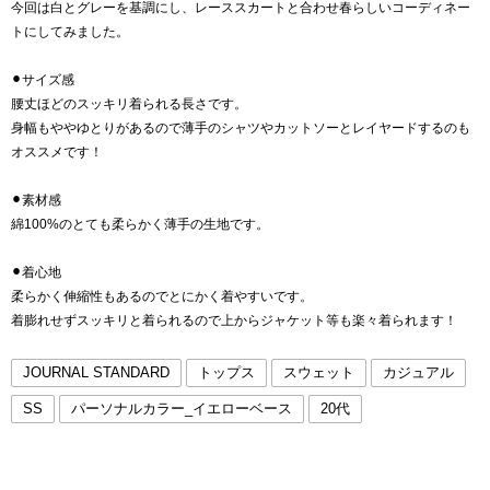
今回は白とグレーを基調にし、レーススカートと合わせ春らしいコーディネー
トにしてみました。
⚫︎サイズ感
腰丈ほどのスッキリ着られる長さです。
身幅もややゆとりがあるので薄手のシャツやカットソーとレイヤードするのも
オススメです！
⚫︎素材感
綿100%のとても柔らかく薄手の生地です。
⚫︎着心地
柔らかく伸縮性もあるのでとにかく着やすいです。
着膨れせずスッキリと着られるので上からジャケット等も楽々着られます！
JOURNAL STANDARD
トップス
スウェット
カジュアル
SS
パーソナルカラー_イエローベース
20代