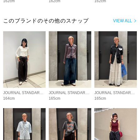
162cm
162cm
162cm
このブランドのその他のスナップ
VIEW ALL
JOURNAL STANDARD LADYS
JOURNAL STANDARD LADYS
JOURNAL STANDARD LADYS
164cm
165cm
165cm