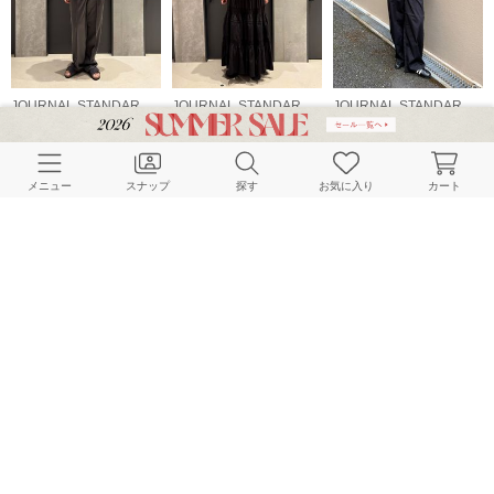
JOURNAL STANDARD LADYS
JOURNAL STANDARD LADYS
JOURNAL STANDARD LADYS
165cm
165cm
163cm
メニュー
スナップ
探す
お気に入り
カート
JOURNAL STANDARD LADYS
JOURNAL STANDARD LADYS
JOURNAL STANDARD LADYS
165cm
165cm
165cm