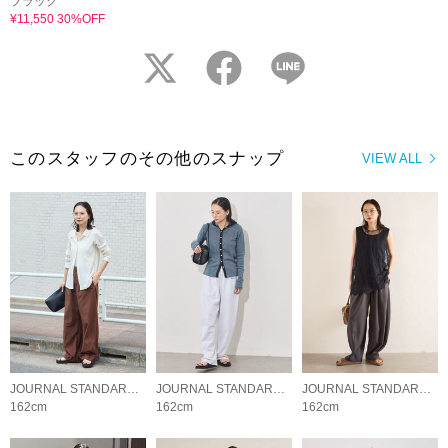
ブラック
¥11,550 30%OFF
twitter
facebook
LINE
このスタッフのその他のスナップ
VIEW ALL
JOURNAL STANDARD LADYS
JOURNAL STANDARD LADYS
JOURNAL STANDARD LADYS
162cm
162cm
162cm