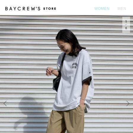
WOMEN
MEN
1
カ
6
Prev