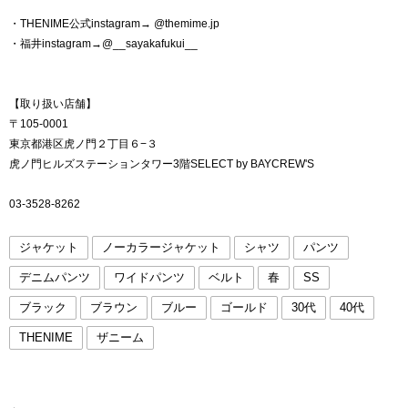
・THENIME公式instagram→ @themime.jp
・福井instagram→@__sayakafukui__
【取り扱い店舗】
〒105-0001
東京都港区虎ノ門２丁目６−３
虎ノ門ヒルズステーションタワー3階SELECT by BAYCREW'S
03-3528-8262
ジャケット
ノーカラージャケット
シャツ
パンツ
デニムパンツ
ワイドパンツ
ベルト
春
SS
ブラック
ブラウン
ブルー
ゴールド
30代
40代
THENIME
ザニーム