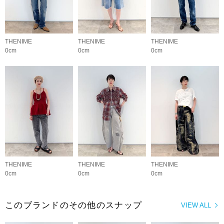
THENIME
THENIME
THENIME
0cm
0cm
0cm
THENIME
THENIME
THENIME
0cm
0cm
0cm
このブランドのその他のスナップ
VIEW ALL