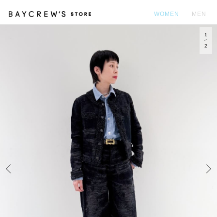
WOMEN
MEN
1
カ
2
Prev