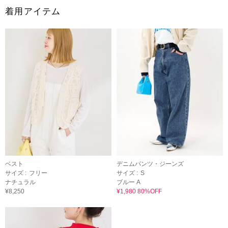
着用アイテム
ベスト
デニムパンツ・ジーンズ
サイズ :
フリー
サイズ :
S
ナチュラル
ブルー A
¥8,250
¥1,980 80%OFF