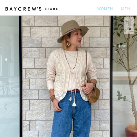
WOMEN
MEN
1
カ
10
Prev