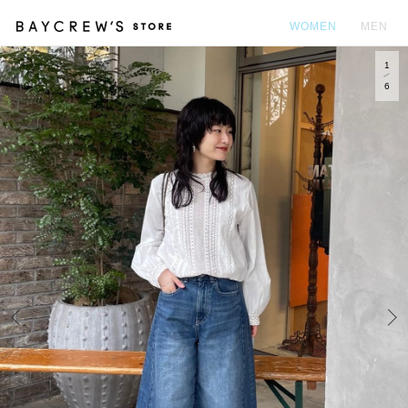
WOMEN
MEN
1
カ
6
Prev