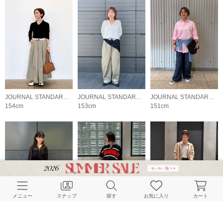
JOURNAL STANDARD LADYS
JOURNAL STANDARD LADYS
JOURNAL STANDARD LADYS
154cm
153cm
151cm
メニュー
スナップ
探す
お気に入り
カート
JOURNAL STANDARD LADYS
JOURNAL STANDARD LADYS
JOURNAL STANDARD LADYS