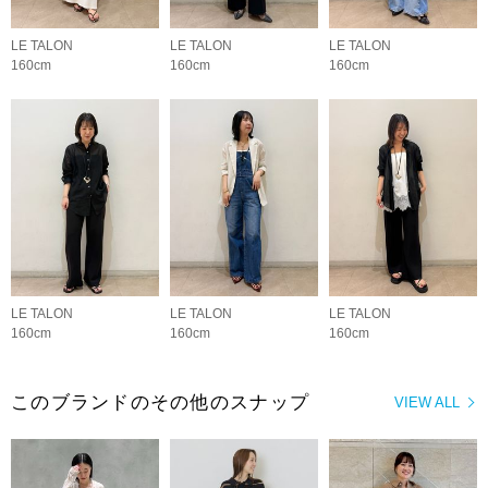
LE TALON
LE TALON
LE TALON
160cm
160cm
160cm
LE TALON
LE TALON
LE TALON
160cm
160cm
160cm
このブランドのその他のスナップ
VIEW ALL