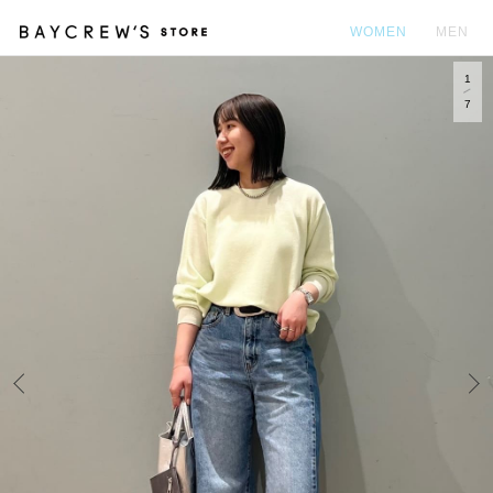
WOMEN
MEN
1
カ
7
Prev