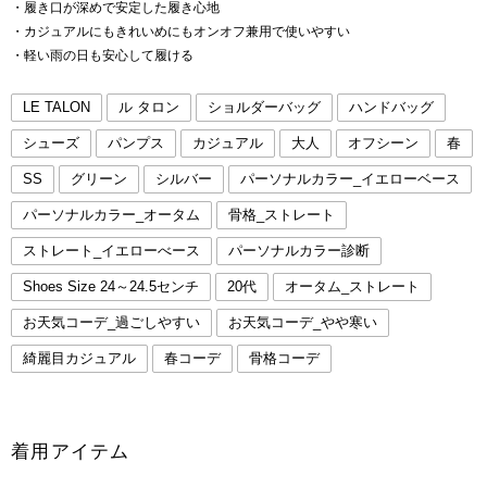
・履き口が深めで安定した履き心地
・カジュアルにもきれいめにもオンオフ兼用で使いやすい
・軽い雨の日も安心して履ける
LE TALON
ル タロン
ショルダーバッグ
ハンドバッグ
シューズ
パンプス
カジュアル
大人
オフシーン
春
SS
グリーン
シルバー
パーソナルカラー_イエローベース
パーソナルカラー_オータム
骨格_ストレート
ストレート_イエローべース
パーソナルカラー診断
Shoes Size 24～24.5センチ
20代
オータム_ストレート
お天気コーデ_過ごしやすい
お天気コーデ_やや寒い
綺麗目カジュアル
春コーデ
骨格コーデ
着用アイテム