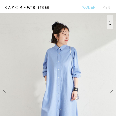
WOMEN
MEN
1
カ
6
Prev