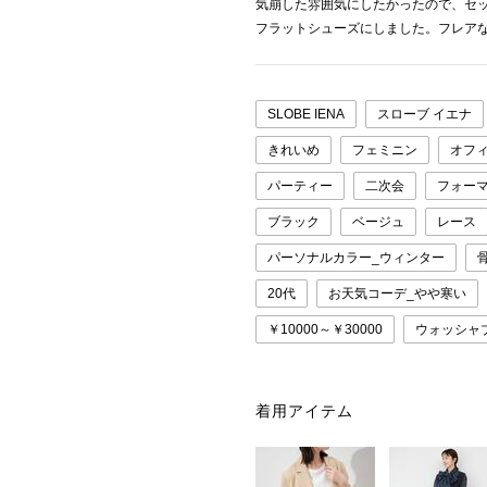
気崩した雰囲気にしたかったので、セ
フラットシューズにしました。フレア
SLOBE IENA
スローブ イエナ
きれいめ
フェミニン
オフ
パーティー
二次会
フォー
ブラック
ベージュ
レース
パーソナルカラー_ウィンター
20代
お天気コーデ_やや寒い
￥10000～￥30000
ウォッシャ
着用アイテム