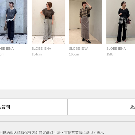
OBE IENA
SLOBE IENA
SLOBE IENA
SLOBE IENA
3cm
154cm
165cm
158cm
る質問
用規約
個人情報保護方針
特定商取引法・古物営業法に基づく表示