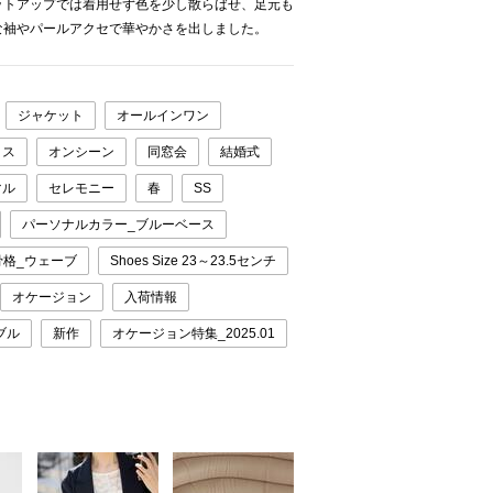
ットアップでは着用せず色を少し散らばせ、足元も
な袖やパールアクセで華やかさを出しました。
ジャケット
オールインワン
ィス
オンシーン
同窓会
結婚式
マル
セレモニー
春
SS
パーソナルカラー_ブルーベース
骨格_ウェーブ
Shoes Size 23～23.5センチ
オケージョン
入荷情報
ブル
新作
オケージョン特集_2025.01