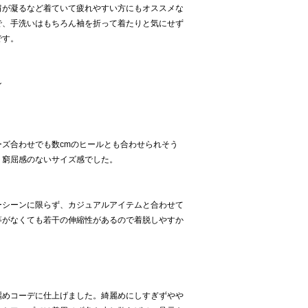
肩が凝るなど着ていて疲れやすい方にもオススメな
で、手洗いはもちろん袖を折って着たりと気にせず
です。
ン
ズ合わせでも数cmのヒールとも合わせられそう
り窮屈感のないサイズ感でした。
ーシーンに限らず、カジュアルアイテムと合わせて
等がなくても若干の伸縮性があるので着脱しやすか
麗めコーデに仕上げました。綺麗めにしすぎずやや