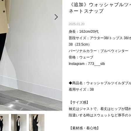
《追加》ウォッシャブルツ
ネートスナップ
Next
2025.01.20
身長：162cm/20代
普段サイズ：アウター38/トップス 38/ボ
38（23.5cm）
パーソナルカラー：ブルベウィンター
骨格：ウェーブ
Instagram：773___slb
◆商品名：ウォッシャブルツイルダブ
着用サイズ：38
【サイズ感】
袖丈はジャストで、着丈はヒップが隠
段遣いする時はスウェットなど厚手の
【素材感・着心地】