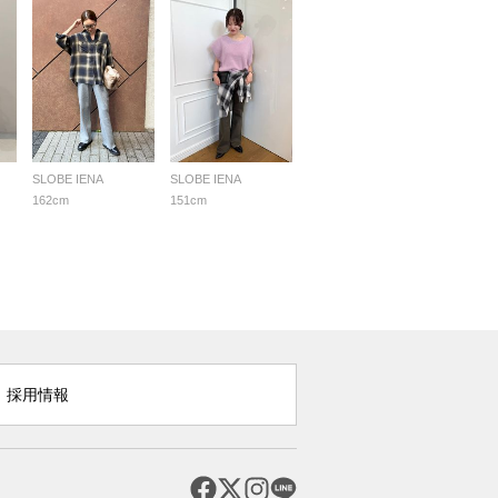
SLOBE IENA
SLOBE IENA
162cm
151cm
採用情報