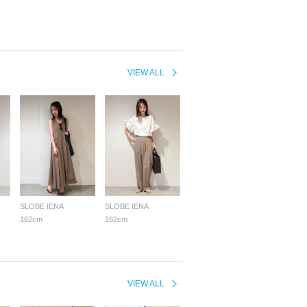
VIEW ALL
SLOBE IENA
SLOBE IENA
162cm
162cm
VIEW ALL