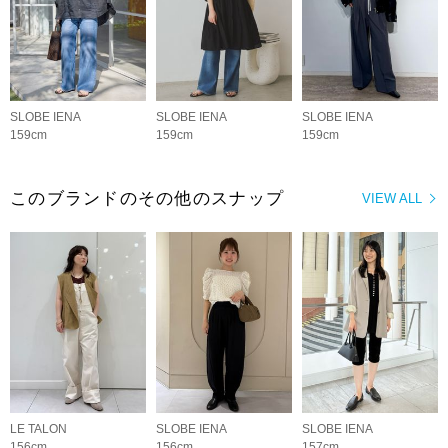
SLOBE IENA
SLOBE IENA
SLOBE IENA
159cm
159cm
159cm
このブランドのその他のスナップ
VIEW ALL
LE TALON
SLOBE IENA
SLOBE IENA
156cm
156cm
157cm