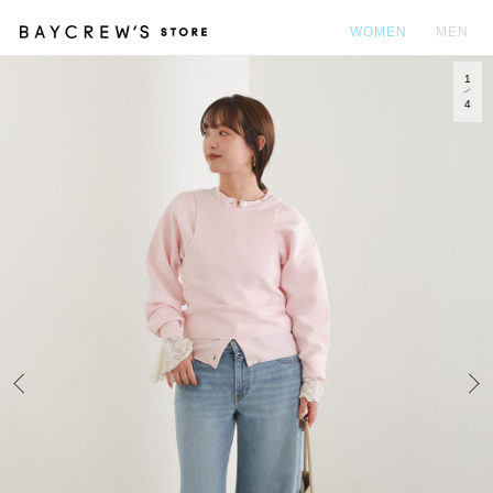
WOMEN
MEN
1
カ
4
Prev