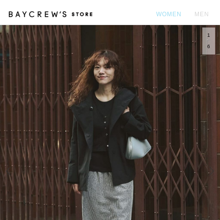
WOMEN
MEN
1
カ
6
Prev