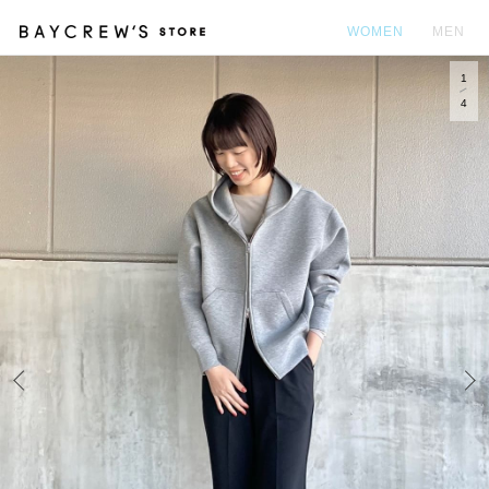
WOMEN
MEN
1
カ
4
Prev