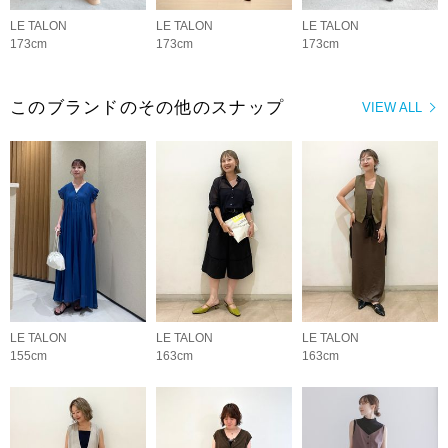
LE TALON
LE TALON
LE TALON
173cm
173cm
173cm
このブランドのその他のスナップ
VIEW ALL
LE TALON
LE TALON
LE TALON
155cm
163cm
163cm