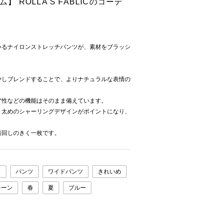
ム】 ROLLA S FABLICのコーデ
いるナイロンストレッチパンツが、素材をブラッシ
少しブレンドすることで、よりナチュラルな表情の
ア性などの機能はそのまま備えています。
。太めのシャーリングデザインがポイントになり、
着回しのきく一枚です。
ス
パンツ
ワイドパンツ
きれいめ
シーン
春
夏
ブルー