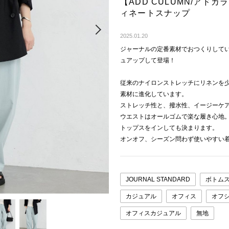
【ADD CULUMN/アドカラ
ィネートスナップ
Next
2025.01.20
ジャーナルの定番素材でおつくりして
ュアップして登場！
従来のナイロンストレッチにリネンを
素材に進化しています。
ストレッチ性と、撥水性、イージーケ
ウエストはオールゴムで楽な履き心地
トップスをインしても決まります。
オンオフ、シーズン問わず使いやすい
JOURNAL STANDARD
ボトム
カジュアル
オフィス
オフ
オフィスカジュアル
無地