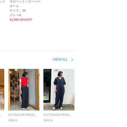
ット
サロペット／オーバー
オール
サイズ :
38
グレーA
¥2,860 80%OFF
VIEW ALL
OR PRODUCTS Usual Things
OUTDOOR PRODUCTS Usual Things
OUTDOOR PRODUCTS Usual Things
164cm
164cm